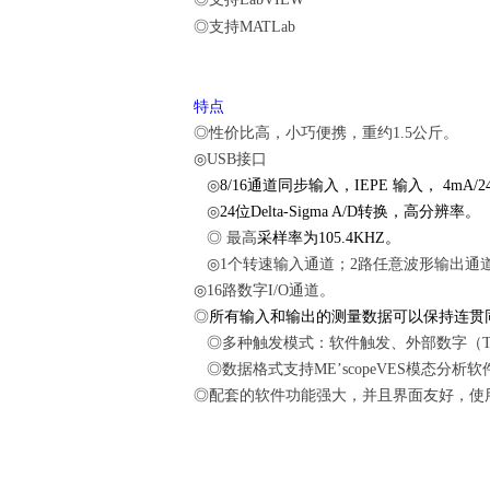
◎支持
MATLab
特点
◎性价比高，小巧便携，重约
1.5
公斤。
◎
USB
接口
◎
8/16
通道同步输入，
IEPE
输入，
4mA/2
◎
24
位
Delta-Sigma A/D
转换，高分辨率。
◎
最高
采样率为
105.4KHZ
。
◎
1
个转速输入通道；
2
路任意波形输出通
◎
16
路数字
I/O
通道。
◎
所有输入和输出的测量数据可以保持连贯
◎多种触发模式：软件触发、外部数字（
◎数据格式支持
ME
’
scopeVES
模态分析软
◎配套的软件功能强大，并且界面友好，使