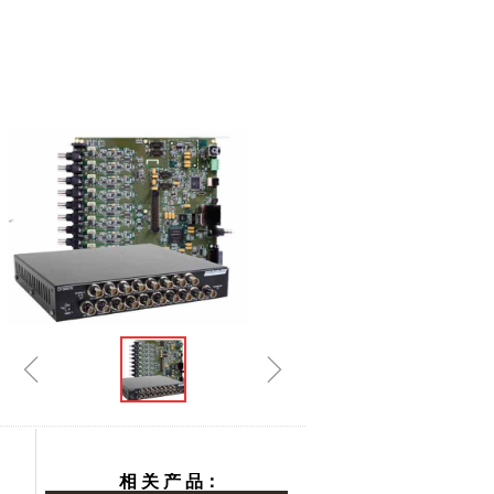
ꁆ
ꁇ
相 关 产 品：