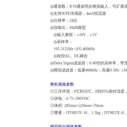
◎
通道数：
8/16
通道同步模拟输入，可扩展
◎
支持
IEPE
传感器，
4mA
恒流源
◎
分辨率：
24
位
◎
信噪比：
94dB
典型
◎
输入量程：
±10V
，
±1V
◎
采样率：
195.3125Hz~105.469kHz
◎
程控
AC
、
DC
耦合
◎Delta Sigma
滤波器：
0.49
倍的采样率，带
◎
模拟滤波器：低通
400kHz
；高通
0.5Hz
（
A
整机规格参数
◎工作环境：
0℃
到
50℃
，
0
到
95%
相对湿度
◎供电：
4.75~280VDC
◎体积
: 285mm
×
220mm
×
70mm
◎重量：
DT9857E-16
，
1.5kg
；
DT9857E-8
模拟输出规格参数