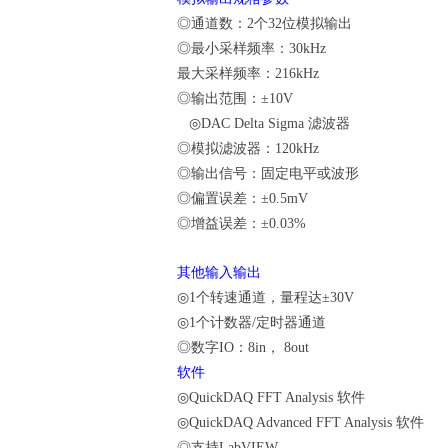
◎通道数：
2
个
32
位模拟输出
◎最小采样频率：
30kHz
最大采样频率：
216kHz
◎输出范围：
±10V
◎
DAC Delta Sigma
滤波器
◎模拟滤波器：
120kHz
◎输出信号：固定电平或波形
◎偏置误差：
±0.5mV
◎增益误差：
±0.03%
其他输入输出
◎
1
个转速通道，量程达
±30V
◎
1
个计数器
/
定时器通道
◎数字
IO
：
8in
，
8out
软件
◎
QuickDAQ FFT Analysis
软件
◎
QuickDAQ Advanced FFT Analysis
软件
◎支持
LabVIEW