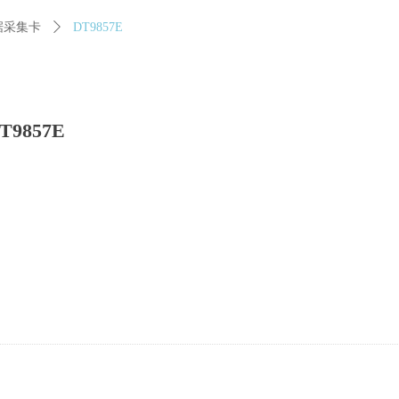
据采集卡
ꄲ
DT9857E
T9857E