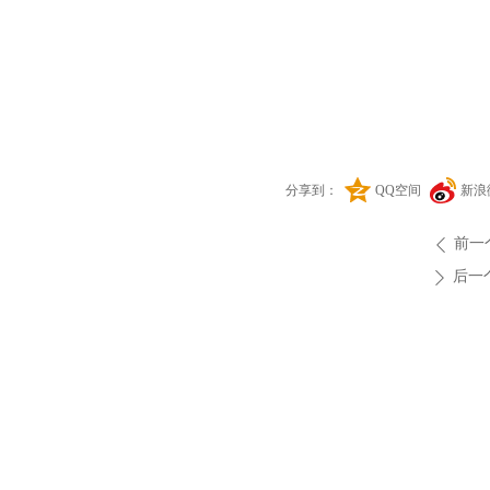
分享到：
QQ空间
新浪
前一
ꄴ
后一
ꄲ