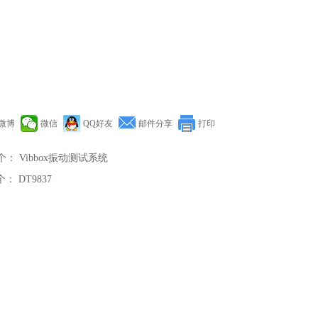
微博
微信
QQ好友
邮件分享
打印
个：
Vibbox振动测试系统
个：
DT9837