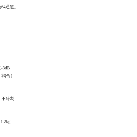
至
64
通道。
宽
-3dB
C
耦合）
，不冷凝
，
1.2kg