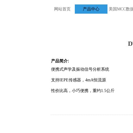
网站首页
ꄲ
数据采集
产品中心
ꄲ
美国MCC数
D
产品简介:
便携式声学及振动信号分析系统
支持IEPE传感器，4mA恒流源
性价比高，小巧便携，重约1.5公斤