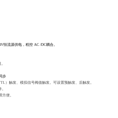
4V
恒流源供电，程控
AC /DC
耦合。
道。
同步
TTL
）触发、模拟信号阀值触发。可设置预触发、后触发。
件。
用方便。